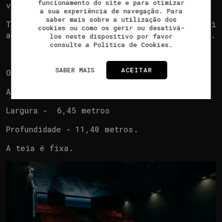
funcionamento do site e para otimizar
vários pontos da cidade.
a sua experiência de navegação. Para
saber mais sobre a utilização dos
Tem capacidade para 90 espectadores e possui
cookies ou como os gerir ou desativá-
acesso para pessoas com mobilidade reduzida.
los neste dispositivo por favor
consulte a Política de Cookies.
SABER MAIS
ACEITAR
O palco tem as seguintes medidas:
Altura - 3,63 metros
Largura - 6,45 metros
Profundidade - 11,40 metros.
A teia é fixa.