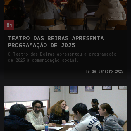
cia
TEATRO DAS BEIRAS APRESENTA
PROGRAMAÇÃO DE 2025
O Teatro das Beiras apresentou a programação
de 2025 à comunicação social.
10 de
Janeiro 2025