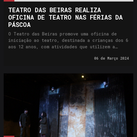
sobre o caso da peça Deus lhe pague, do
TEATRO DAS BEIRAS REALIZA
dramaturgo brasileiro Joracy Camargo (1898-
OFICINA DE TEATRO NAS FÉRIAS DA
1973), que, tendo sido “aprovada”, sofreu ainda
PÁSCOA
assim uma tal quantidade de cortes que tornavam
a sua representação um verdadeiro desafio. O
O Teatro das Beiras promove uma oficina de
Arquivo Ephemera possui o exemplar “autorizado”
iniciação ao teatro, destinada a crianças dos 6
— em que assenta esta exposição —, no qual é
aos 12 anos, com atividades que utilizem a
possível verificar os cortes dos censores e
criatividade, a imaginação e a expressão
compreender a mentalidade e os objectivos de
06 de
Março 2024
corporal.
quem cortava, mesmo aprovando.