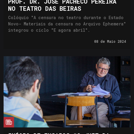
PROF. DR. JOSÉ PACHECO PEREIRA
NO TEATRO DAS BEIRAS
Colóquio "A censura no teatro durante o Estado
Novo- Materiais da censura no Arquivo Ephemera"
integrou o ciclo "E agora abril".
08 de
Maio 2024
cia