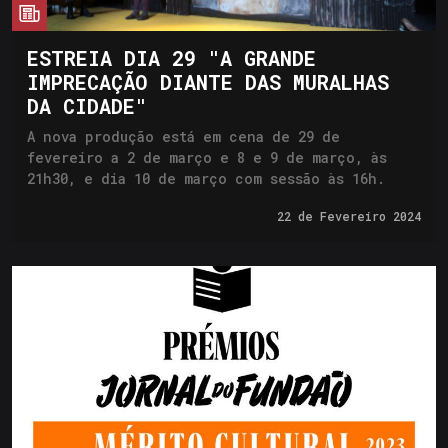
cia
ESTREIA DIA 29 "A GRANDE
IMPRECAÇÃO DIANTE DAS MURALHAS
DA CIDADE"
A nova produção está em cena de 29 de
fevereiro a 2 de março e 8 e 9 de março, às
21h30, e dia 10 de março com sessão às 16h.
22 de
Fevereiro 2024