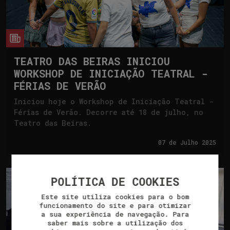
cia
TEATRO DAS BEIRAS INICIOU
WORKSHOP DE INICIAÇÃO TEATRAL -
FÉRIAS DE VERÃO
Iniciou hoje o Workshop de Iniciação Teatral -
Férias de Verão. Decorre até 18 de julho, no
Teatro das Beiras.
07 de
Julho 2025
POLÍTICA DE COOKIES
Este site utiliza cookies para o bom
funcionamento do site e para otimizar
a sua experiência de navegação. Para
saber mais sobre a utilização dos