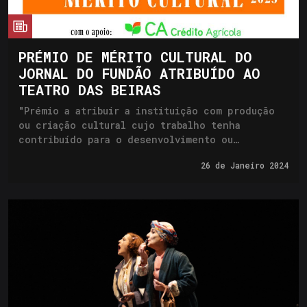
cia
PRÉMIO DE MÉRITO CULTURAL DO
JORNAL DO FUNDÃO ATRIBUÍDO AO
TEATRO DAS BEIRAS
"Prémio a atribuir a instituição com produção
ou criação cultural cujo trabalho tenha
contribuído para o desenvolvimento ou
reconhecimento cultural e das artes da região
26 de
Janeiro 2024
da Beira Interior"