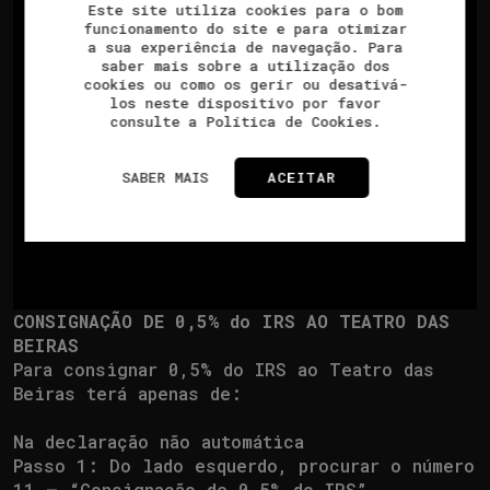
Este site utiliza cookies para o bom
funcionamento do site e para otimizar
a sua experiência de navegação. Para
saber mais sobre a utilização dos
cookies ou como os gerir ou desativá-
los neste dispositivo por favor
consulte a Política de Cookies.
SABER MAIS
ACEITAR
CONSIGNAÇÃO DE 0,5% do IRS AO TEATRO DAS
BEIRAS
Para consignar 0,5% do IRS ao Teatro das
Beiras terá apenas de:
Na declaração não automática
Passo 1: Do lado esquerdo, procurar o número
11 – “Consignação de 0,5% do IRS”