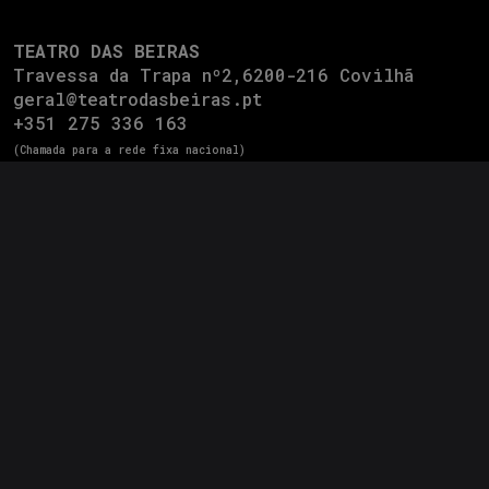
TEATRO DAS BEIRAS
Travessa da Trapa nº2,6200-216 Covilhã
geral@teatrodasbeiras.pt
+351 275 336 163
(Chamada para a rede fixa nacional)
Política de Privacidade
Política de Cookies
Livro de Reclamações Electrónico
Design by
CM7
Powered by
Netsigma
Copyright © 2026 Teatro das Beiras.
Todos os direitos reservados.