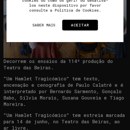
cookies ou como os gerir ou desativá-
los neste dispositivo por favor
consulte a Política de Cookies.
SABER MAIS
ACEITAR
Decorrem os ensaios da 114ª produção do
Teatro das Beiras.
"Um Hamlet Tragicómico" tem texto,
encenação e cenografia de Paulo Calatré e é
interpretado por Bernardo Sarmento, Gonçalo
Babo, Sílvia Morais, Susana Gouveia e Tiago
Moreira.
"Um Hamlet Tragicómico" tem estreia marcada
para 14 de junho, no Teatro das Beiras, ao
ar livre.